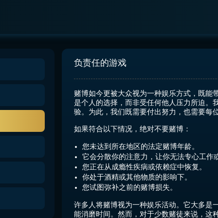
负责任的游戏
赌博如今更被大众视为一种娱乐方式，既能带
是个人的选择，而非受任何他人压力所迫。
验。为此，我们既需要付出努力，也需要每
如果符合以下情况，绝对不要赌博：
您未达到所在地区的法定赌博年龄。
它会分散你的注意力，让你无法专心工作
您正在从成瘾性疾病或依赖症中恢复。
你处于酒精或其他物质的影响下。
您试图弥补之前的赌博损失。
许多人将赌博视为一种娱乐活动。它大多是
能消磨时间。然而，对于少数赌徒来说，这