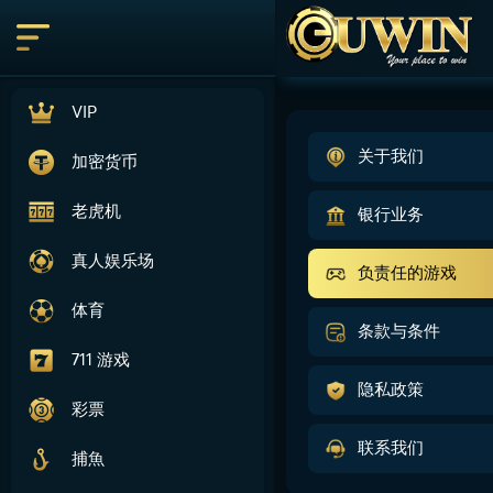
VIP
关于我们
加密货币
老虎机
银行业务
真人娱乐场
负责任的游戏
体育
条款与条件
711 游戏
隐私政策
彩票
联系我们
捕魚