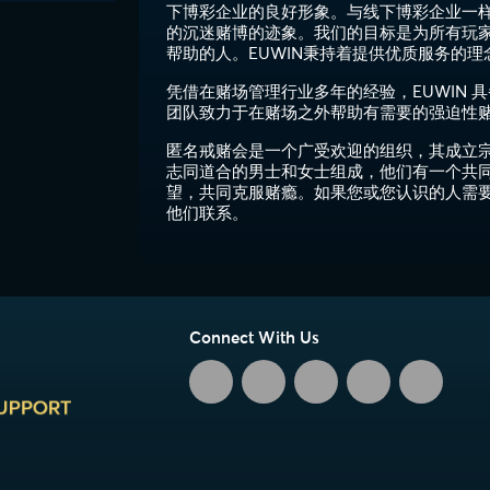
下博彩企业的良好形象。与线下博彩企业一样
的沉迷赌博的迹象。我们的目标是为所有玩
帮助的人。EUWIN秉持着提供优质服务的
凭借在赌场管理行业多年的经验，EUWIN
团队致力于在赌场之外帮助有需要的强迫性
匿名戒赌会是一个广受欢迎的组织，其成立
志同道合的男士和女士组成，他们有一个共
望，共同克服赌瘾。如果您或您认识的人需要他们的帮
他们联系。
Connect With Us